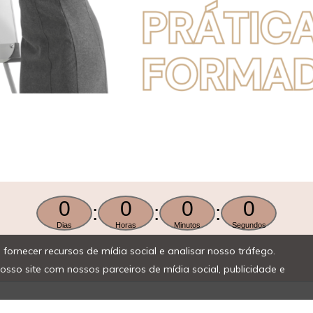
ornecer recursos de mídia social e analisar nosso tráfego.
o site com nossos parceiros de mídia social, publicidade e